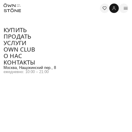
КУПИТЬ
ПРОДАТЬ
УСЛУГИ
ПРИСОЕДИНЯЙТЕСЬ
OWN CLUB
К ПАРТНЕРСКОЙ ПРОГРАММЕ
О НАС
КОНТАКТЫ
Москва, Нащокинский пер., 8
И получайте вознаграждение от общей комиссии по факту
ежедневно: 10:00 – 21:00
реализованной сделки
Стать партнером