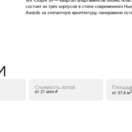
ЖК «Зорге 9» — квартал апартаментов бизнес-класс
состоит из трёх корпусов в стиле современного Н
Awards за элегантную архитектуру, панорамное ост
И
Стоимость лотов
Площадь
от 21 млн ₽
от 37.6 м