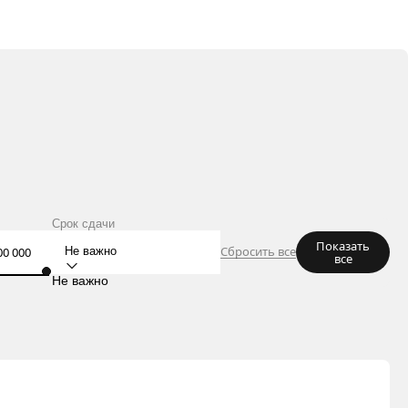
Срок сдачи
Показать
Сбросить все
Не важно
все
Не важно