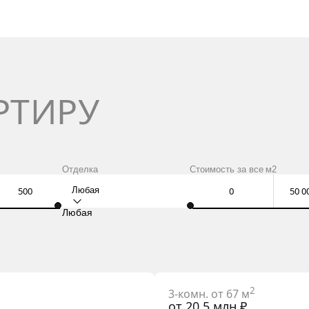
РТИРУ
Отделка
Стоимость за
все
м2
Любая
Любая
2
3-комн. от 67 м
от 20.5 млн ₽