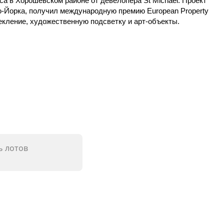
а в Хорошевском районе от девелопера St Michael. Проект
ью-Йорка, получил международную премию European Property
екление, художественную подсветку и арт-объекты.
 лотов
2