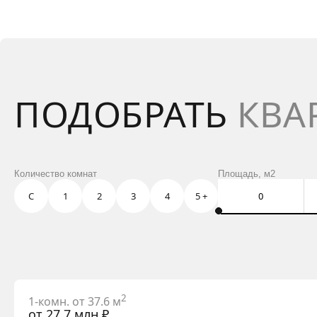
ПОДОБРАТЬ
КВА
Количество комнат
Площадь, м2
С
1
2
3
4
5 +
2
1-комн. от 37.6 м
от 27.7 млн ₽