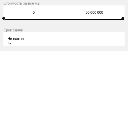
Стоимость за
все
м2
Срок сдачи
Не важно
IV КВ.2026
Г. МОСКВА, ЭЛЕКТРОЛИТНЫЙ ПРОЕЗД, 12Б
КВАРТИРЫ ОТ 17 МЛН ₽
О ПРОЕКТЕ