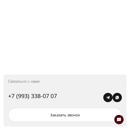
строительство-8.pdf
PDF
, 0.60 MB
PDF
, 0.10 MB
+7 (993) 338-07 07
Купить
Новостройки
Продать
Вторичная
Связаться с нами
Партнерам
Аренда
Контакты
Коммерческая
+7 (993) 338-07 07
Москва, Нащокинский пер., 8
Заказать звонок
ежедневно: 10:00 – 21:00