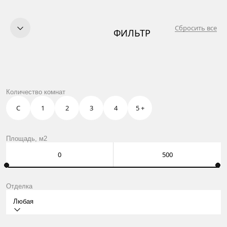
Сбросить все
ФИЛЬТР
КУПИТЬ
ПРОДАТЬ
УСЛУГИ
OWN CLUB
ЖК TWELVE В МОСКВЕ
Количество комнат
О НАС
КОНТАКТЫ
С
1
2
3
4
5 +
Москва, Нащокинский пер., 8
ежедневно: 10:00 – 21:00
Оставить заявку
Площадь, м2
Отделка
Любая