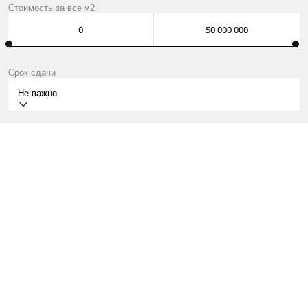
Стоимость за
все
м2
Срок сдачи
Не важно
СДАН
МОСКВА, УЛ. БОЛЬШАЯ ТАТАРСКАЯ, Д. 35.
КВАРТИРЫ ОТ 165 МЛН ₽
О ПРОЕКТЕ