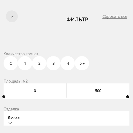
Сбросить все
ФИЛЬТР
КУПИТЬ
ПРОДАТЬ
УСЛУГИ
OWN CLUB
ТАТАРСКАЯ 35
Количество комнат
О НАС
КОНТАКТЫ
С
1
2
3
4
5 +
Москва, Нащокинский пер., 8
ежедневно: 10:00 – 21:00
Оставить заявку
Площадь, м2
Отделка
Любая