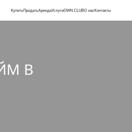
Купить
Продать
Аренда
Услуги
OWN CLUB
О нас
Контакты
ЙМ В