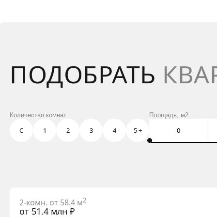
ПОДОБРАТЬ
КВА
Количество комнат
Площадь, м2
С
1
2
3
4
5 +
2
2-комн. от 58.4 м
от 51.4 млн ₽