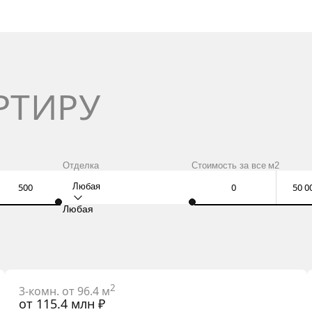
РТИРУ
Отделка
Стоимость за
все
м2
Любая
Любая
2
3-комн. от 96.4 м
от 115.4 млн ₽