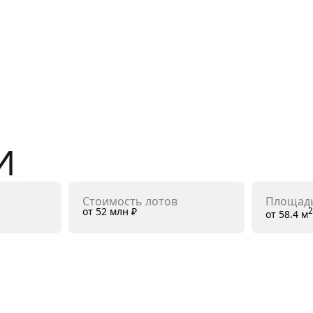
И
Стоимость лотов
Площадь
от 52 млн ₽
от 58.4 м