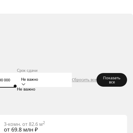
Срок сдачи
Показать
Сбросить все
Не важно
все
Не важно
2
3-комн. от 82.6 м
от 69.8 млн ₽