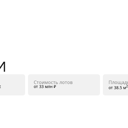
И
Стоимость лотов
Площадь
t
от 33 млн ₽
от 38.5 м