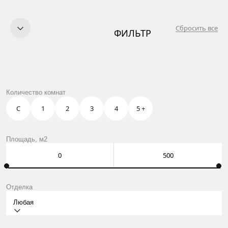
Сбросить все
ФИЛЬТР
КУПИТЬ
ПРОДАТЬ
УСЛУГИ
OWN CLUB
ЖК НАСТОЯЩЕЕ В РАМЕНКАХ
Количество комнат
О НАС
КОНТАКТЫ
С
1
2
3
4
5 +
Москва, Нащокинский пер., 8
ежедневно: 10:00 – 21:00
Оставить заявку
Площадь, м2
Отделка
Любая