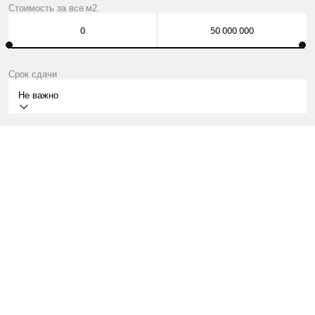
Стоимость за
все
м2
Срок сдачи
Не важно
I КВ.2028
МОСКВА, ВИННИЦКАЯ УЛИЦА, 8, РАЙОН РАМЕНКИ, ЗАО
РАМЕНКИ, 5 МИН
КВАРТИРЫ ОТ 36 МЛН ₽
О ПРОЕКТЕ