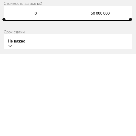
Стоимость за
все
м2
Срок сдачи
Не важно
IV КВ. 2027
МОСКВА, ПРЕСНЕНСКАЯ НАБЕРЕЖНАЯ (РАЙОН
ПРЕСНЕНСКИЙ, ЦАО), В СОСТАВЕ ММДЦ «МОСКВА‑СИТИ».
КВАРТИРЫ ОТ 57 МЛН ₽
О ПРОЕКТЕ