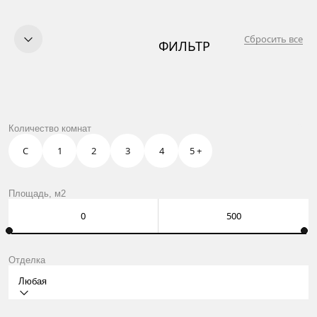
Сбросить все
ФИЛЬТР
КУПИТЬ
ПРОДАТЬ
УСЛУГИ
OWN CLUB
НАЧАЛО
Количество комнат
О НАС
КОНТАКТЫ
С
1
2
3
4
5 +
Москва, Нащокинский пер., 8
ежедневно: 10:00 – 21:00
Оставить заявку
Площадь, м2
Отделка
Любая