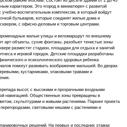
ком районе Москвы. Состоит из десяти зданий от 2 до 45
ным характером. Это «город в миниатюре» с развитой
с учебно-воспитательным комплексом, в который войдут
почкой бульваров, которые соединят жилые дома и
сквером, с офисно-деловым и торговым центрами.
променадные жилые улицы и веломаршрут по внешнему
ят арт-объекты, сухие фонтаны, разобьют тенистые зоны
квере разместят стадион, площадки для отдыха и занятий
тнеса и игровой городок. Детские площадки разработаны
физического и психологического здоровья ребенка
риалов помогут развивать воображение малышей. Во дворах
ревьями, кустарниками, злаковыми травами и
ения.
ерепада высот, с высокими и прозрачными входными
ной навигацией. Общественные зоны превращены в
етом, скульптурами и живыми растениями. Паркинг проекта
 перегородками, световыми нишами с растениями и
планировочных решений. На первых и последних этажах