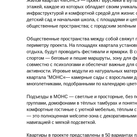
Жилой квартал «МОНС» — проект Брусники в Бутырс
этажей, каждое из которых обладает своим уникаль
инфраструктурой и комфортной средой для жизни: 
детский сад и начальная школа, с площадями и це
общественные пространства; с городским зелёным 
Общественные пространства между собой свяжут 
периметру проекта. На площадях квартала установ
отдыха, будут проводить фестивали и ярмарки. В с
спортом — беговые и пешие маршруты, зону для фи
совместно с психологами и обеспечат важные для 
активности. Игровые модули из натуральных мате
квартала "МОНС«— камерные сады с взрослыми де
многолетниками, подобранными по календарю цвет
Подъезды в МОНС — светлые и просторные, без п
группами, домофонами в тёплых тамбурах и понят
комфортные гостиные с уютной мебелью, тёплым св
— это полноценная welcome-зона с декоративными
навигацией с мягкой подсветкой.
Квартиры в проекте представлены в 50 вариантах 