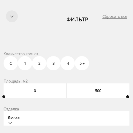
Сбросить все
ФИЛЬТР
КУПИТЬ
ПРОДАТЬ
УСЛУГИ
OWN CLUB
ИНТОНАЦИЯ
Количество комнат
О НАС
КОНТАКТЫ
С
1
2
3
4
5 +
Москва, Нащокинский пер., 8
ежедневно: 10:00 – 21:00
Оставить заявку
Площадь, м2
Отделка
Любая