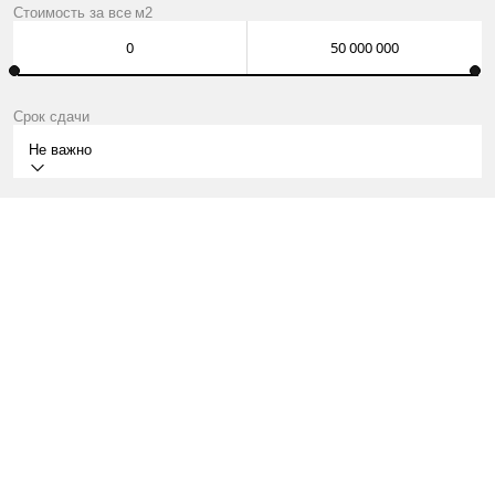
Стоимость за
все
м2
Срок сдачи
Не важно
СДАН
МОСКВА, УЛ. ЩУКИНСКАЯ, 3.
КВАРТИРЫ ОТ 21 МЛН ₽
О ПРОЕКТЕ