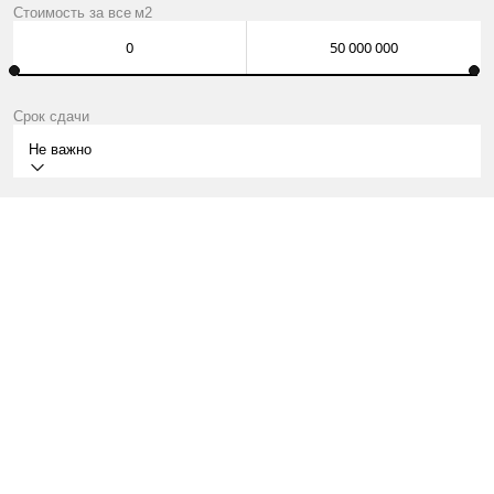
Стоимость за
все
м2
Срок сдачи
Не важно
СДАН
САНКТ-ПЕТЕРБУРГ, КОЛОМЯЖСКИЙ ПР., Д. 4А
КВАРТИРЫ ОТ INFINITY МЛН ₽
О ПРОЕКТЕ