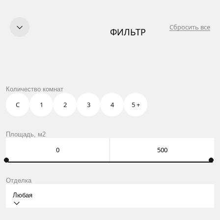
Сбросить все
ФИЛЬТР
КУПИТЬ
ПРОДАТЬ
УСЛУГИ
OWN CLUB
ЖК ZOOM ЧЕРНАЯ РЕЧКА
Количество комнат
О НАС
КОНТАКТЫ
С
1
2
3
4
5 +
Москва, Нащокинский пер., 8
ежедневно: 10:00 – 21:00
Оставить заявку
Площадь, м2
Отделка
Любая