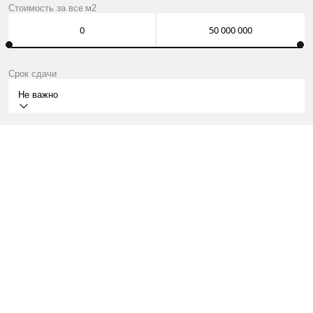
Стоимость за
все
м2
Срок сдачи
Не важно
СДАН
МОСКВА, УЛ. СНЕЖНАЯ, ВЛ. 22, К. 3
СВИБЛОВО, 4 МИН
КВАРТИРЫ ОТ 34 МЛН ₽
О ПРОЕКТЕ