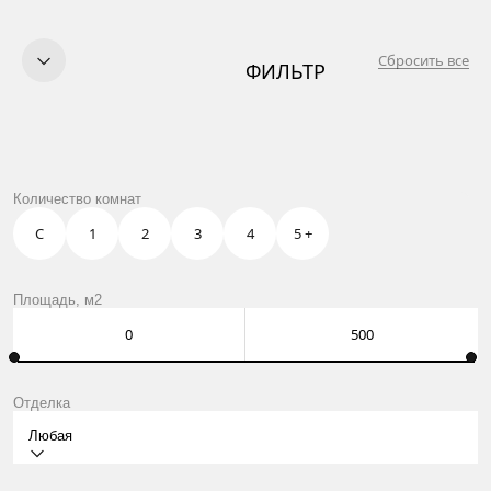
Сбросить все
ФИЛЬТР
КУПИТЬ
ПРОДАТЬ
УСЛУГИ
OWN CLUB
ЛЭЙК
Количество комнат
О НАС
КОНТАКТЫ
С
1
2
3
4
5 +
Москва, Нащокинский пер., 8
ежедневно: 10:00 – 21:00
Оставить заявку
Площадь, м2
Отделка
Любая