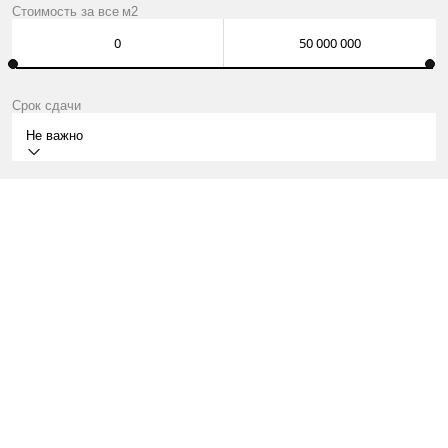
Стоимость за
все
м2
Срок сдачи
Не важно
СДАН
МОСКВА, УЛ.ГЛАВМОССТРОЯ
КВАРТИРЫ ОТ INFINITY МЛН ₽
О ПРОЕКТЕ