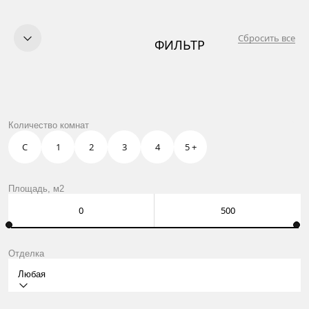
Сбросить все
ФИЛЬТР
КУПИТЬ
ПРОДАТЬ
УСЛУГИ
OWN CLUB
КВАРТИРЫ В СОЛНЦЕВО
Количество комнат
О НАС
КОНТАКТЫ
С
1
2
3
4
5 +
Москва, Нащокинский пер., 8
ежедневно: 10:00 – 21:00
Оставить заявку
Площадь, м2
Отделка
Любая