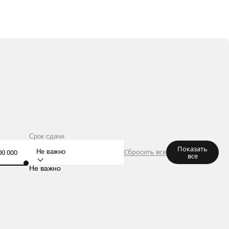
Срок сдачи
Показать
Сбросить все
Не важно
все
Не важно