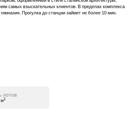
парком, оформленный в стиле сталинской архитектуры.
иям самых взыскательных клиентов. В пределах комплекса
имназия. Прогулка до станции займет не более 10 мин.
 лотов
2
y м