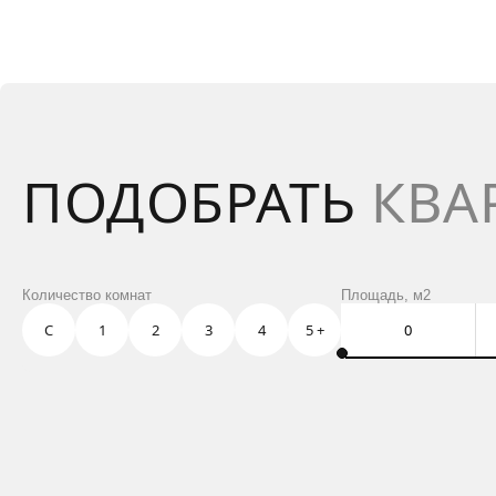
ПОДОБРАТЬ
КВА
Количество комнат
Площадь, м2
С
1
2
3
4
5 +