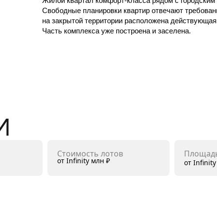
Жилой квартал комфорт-класса рядом с городским 
Свободные планировки квартир отвечают требован
на закрытой территории расположена действующая г
Часть комплекса уже построена и заселена.
И
Стоимость лотов
Площадь
от Infinity млн ₽
от Infinit