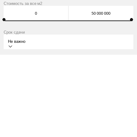
Стоимость за
все
м2
Срок сдачи
Не важно
СДАН
МОСКВА, УЛ. КРАСНАЯ СОСНА, Д. 3
КВАРТИРЫ ОТ 22 МЛН ₽
О ПРОЕКТЕ