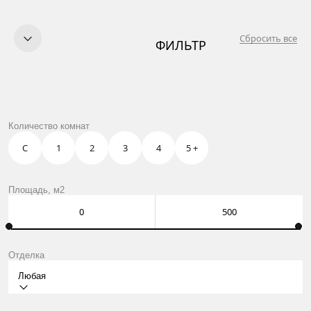
Сбросить все
ФИЛЬТР
КУПИТЬ
ПРОДАТЬ
УСЛУГИ
OWN CLUB
НАСТРОЕНИЕ
Количество комнат
О НАС
КОНТАКТЫ
С
1
2
3
4
5 +
Москва, Нащокинский пер., 8
ежедневно: 10:00 – 21:00
Оставить заявку
Площадь, м2
Отделка
Любая