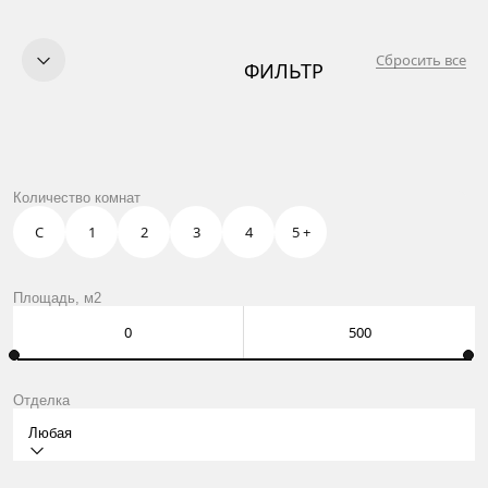
Сбросить все
ФИЛЬТР
КУПИТЬ
ПРОДАТЬ
УСЛУГИ
OWN CLUB
МАГИСТРАЛЬНАЯ 12
Количество комнат
О НАС
КОНТАКТЫ
С
1
2
3
4
5 +
Москва, Нащокинский пер., 8
ежедневно: 10:00 – 21:00
Оставить заявку
Площадь, м2
Отделка
Любая