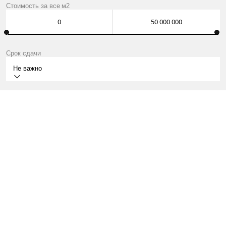
Стоимость за
все
м2
Срок сдачи
Не важно
II КВ.2027
СТРОИТЕЛЬНЫЙ
КВАРТИРЫ ОТ INFINITY МЛН ₽
О ПРОЕКТЕ