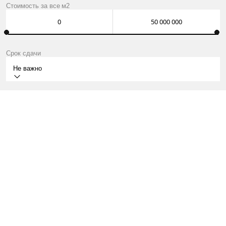
Стоимость за
все
м2
Срок сдачи
Не важно
СДАН
КВАРТИРЫ ОТ INFINITY МЛН ₽
О ПРОЕКТЕ