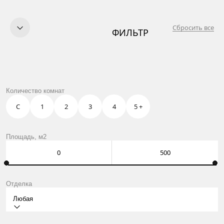
Сбросить все
ФИЛЬТР
КУПИТЬ
ПРОДАТЬ
УСЛУГИ
OWN CLUB
БАЛАШИХА
Количество комнат
О НАС
КОНТАКТЫ
С
1
2
3
4
5 +
Москва, Нащокинский пер., 8
ежедневно: 10:00 – 21:00
Оставить заявку
Площадь, м2
Отделка
Любая