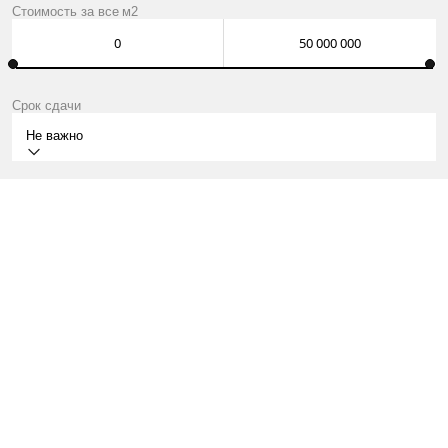
Стоимость за
все
м2
Срок сдачи
Не важно
II КВ.2028
Г. МОСКВА, САО, 3-Й ХОРОШЕВСКИЙ ПР., ВЛ. 3А
КВАРТИРЫ ОТ 18 МЛН ₽
О ПРОЕКТЕ