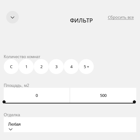
Сбросить все
ФИЛЬТР
КУПИТЬ
ПРОДАТЬ
УСЛУГИ
OWN CLUB
ЖК АМБЕР СИТИ В МОСКВЕ
Количество комнат
О НАС
КОНТАКТЫ
С
1
2
3
4
5 +
Москва, Нащокинский пер., 8
ежедневно: 10:00 – 21:00
Оставить заявку
Площадь, м2
Отделка
Любая