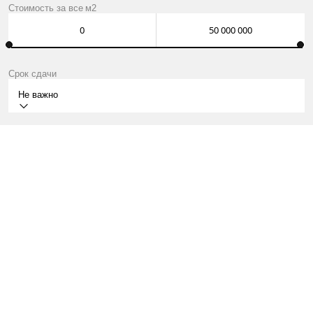
Стоимость за
все
м2
Срок сдачи
Не важно
II КВ.2028
Г. МОСКВА, ФРУНЗЕНСКАЯ НАБЕРЕЖНАЯ, 30
КВАРТИРЫ ОТ 163 МЛН ₽
О ПРОЕКТЕ