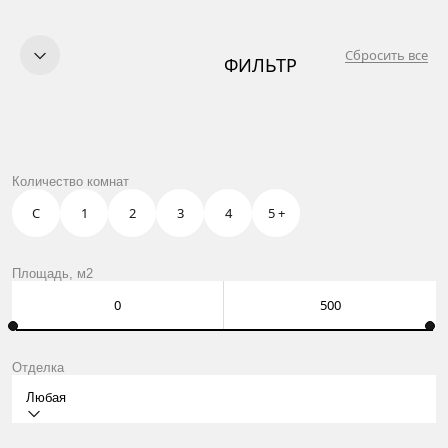
Сбросить все
ФИЛЬТР
КУПИТЬ
ПРОДАТЬ
УСЛУГИ
OWN CLUB
КЛУБНЫЙ КВАРТАЛ НА
Количество комнат
О НАС
ФРУНЗЕНСКОЙ НАБЕРЕЖНОЙ
КОНТАКТЫ
С
1
2
3
4
5 +
Москва, Нащокинский пер., 8
ежедневно: 10:00 – 21:00
Площадь, м2
Оставить заявку
Отделка
Любая