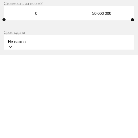
Стоимость за
все
м2
Срок сдачи
Не важно
IV КВ.2024
КВАРТИРЫ ОТ INFINITY МЛН ₽
О ПРОЕКТЕ