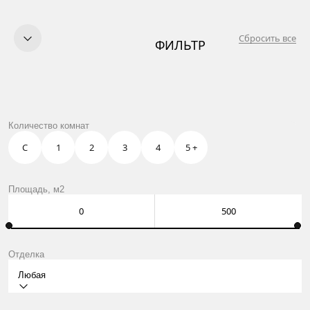
Сбросить все
ФИЛЬТР
КУПИТЬ
ПРОДАТЬ
УСЛУГИ
OWN CLUB
ЖК ФИЗТЕХ СИТИ
Количество комнат
О НАС
КОНТАКТЫ
С
1
2
3
4
5 +
Москва, Нащокинский пер., 8
ежедневно: 10:00 – 21:00
Оставить заявку
Площадь, м2
Отделка
Любая