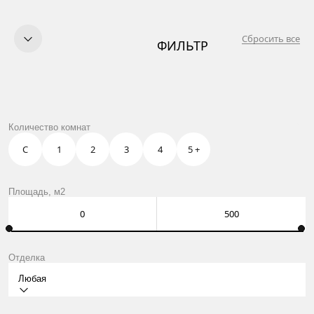
Сбросить все
ФИЛЬТР
КУПИТЬ
ПРОДАТЬ
УСЛУГИ
OWN CLUB
АРБАТ 2
Количество комнат
О НАС
КОНТАКТЫ
С
1
2
3
4
5 +
Москва, Нащокинский пер., 8
ежедневно: 10:00 – 21:00
Оставить заявку
Площадь, м2
Отделка
Любая