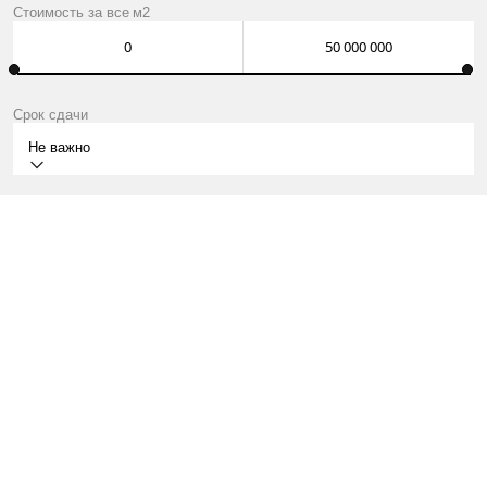
Стоимость за
все
м2
Срок сдачи
Не важно
СДАН
УЛ. НОВЫЙ АРБАТ, Д. 2, Г. МОСКВА.
КВАРТИРЫ ОТ 142 МЛН ₽
О ПРОЕКТЕ