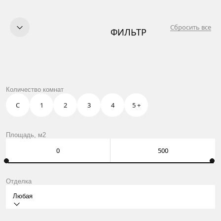
Сбросить все
ФИЛЬТР
КУПИТЬ
ПРОДАТЬ
УСЛУГИ
OWN CLUB
ЖК АМБЕР СИТИ В МОСКВЕ
Количество комнат
О НАС
КОНТАКТЫ
С
1
2
3
4
5 +
Москва, Нащокинский пер., 8
ежедневно: 10:00 – 21:00
Оставить заявку
Площадь, м2
Отделка
Любая