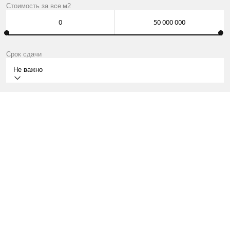
Стоимость за
все
м2
Срок сдачи
Не важно
I КВ.2029
3-Й ХОРОШЁВСКИЙ ПРОЕЗД, 3А
КВАРТИРЫ ОТ 18 МЛН ₽
О ПРОЕКТЕ