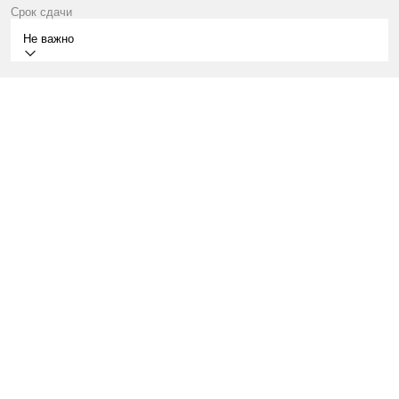
Срок сдачи
Не важно
2028
МОСКВА, НИЖНИЕ МНЁВНИКИ, 39
ТЕРЕХОВО, 7 МИН
КВАРТИРЫ ОТ 34 МЛН ₽