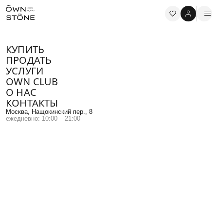
КУПИТЬ
ПРОДАТЬ
УСЛУГИ
OWN CLUB
О НАС
Управляющий партнер OWNSTONE
КОНТАКТЫ
ГЕОРГИЙ НЕТУКОВ
Москва, Нащокинский пер., 8
ежедневно: 10:00 – 21:00
+7 (921) 344-37-27
netukov@ownstone.ru