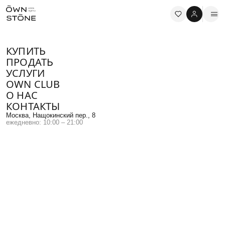
КУПИТЬ
ПРОДАТЬ
УСЛУГИ
OWN CLUB
О НАС
Брокер OWNSTONE
КОНТАКТЫ
АНТОН АНТОНОВ
Москва, Нащокинский пер., 8
ежедневно: 10:00 – 21:00
Я всегда готов помочь Вам в любом вопросе, связанным с
жилой или коммерческой недвижимостью в Москве. Просто
свяжитесь со мной.
+7 968 795-58-34