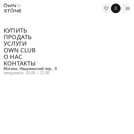
КУПИТЬ
ПРОДАТЬ
УСЛУГИ
OWN CLUB
О НАС
Брокер OWNSTONE
КОНТАКТЫ
АНАСТАСИЯ СЕНЧЕНКО
Москва, Нащокинский пер., 8
ежедневно: 10:00 – 21:00
Я всегда готова помочь Вам в любом вопросе, связанным с
жилой или коммерческой недвижимостью в Москве. Просто
свяжитесь со мной.
+7(966) 115-11-37