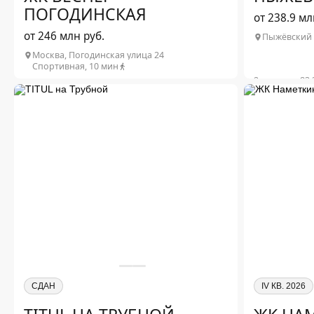
ПОГОДИНСКАЯ
от 238.9 мл
от 246 млн руб.
Пыжёвский п
Москва, Погодинская улица 24
Спортивная, 10 мин
2-комн. от 83.
3-комн. от 14
2
4-комн. от 24
1-комн. от 82 м
от 246 млн ₽
2
2-комн. от 135 м
от 418.5 млн ₽
2
4-комн. от 561 м
от 2 млрд ₽
Подр
Подробнее о проекте
СДАН
IV КВ. 2026