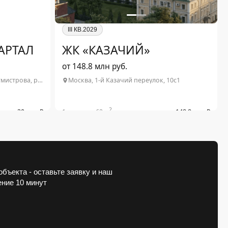
III КВ.2029
АРТАЛ
ЖК «КАЗАЧИЙ»
от 148.8 млн руб.
Москва, ул. Расплетина / ул. Ротмистрова, район Щукино
Москва, 1-й Казачий переулок, 10с1
2
от 30 млн ₽
1-комн. от 62 м
от 148.8 млн ₽
2
от 51.7 млн ₽
3-комн. от 180 м
от 446 млн ₽
Подробнее о проекте
бъекта - оставьте заявку и наш
ение 10 минут