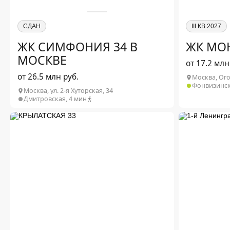
СДАН
III КВ.2027
ЖК СИМФОНИЯ 34 В
ЖК МО
МОСКВЕ
от 17.2 млн
от 26.5 млн руб.
Москва, Ог
Фонвизинск
Москва, ул. 2-я Хуторская, 34
Дмитровская, 4 мин
1-комн. от 28.
2-комн. от 64.
2
Студия от 27.8 м
от 26.5 млн ₽
3-комн. от 84.
2
1-комн. от 31.8 м
от 27.1 млн ₽
4-комн. от 125
2
2-комн. от 57.6 м
от 36 млн ₽
2
3-комн. от 81.5 м
от 46.5 млн ₽
2
4-комн. от 132.6 м
от 90.3 млн ₽
Подр
Подробнее о проекте