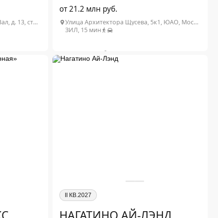
от 21.2 млн руб.
г. Москва, ул. Сокольнический Вал, д. 13, стр. 1
Улица Архитектора Щусева, 5к1, ЮАО, Москва
ЗИЛ, 15 мин
2
от 18.9 млн ₽
1-комн. от 27 м
от 21.2 млн ₽
2
от 33.7 млн ₽
2-комн. от 57 м
от 43.6 млн ₽
2
4-комн. от 127 м
от 111.3 млн ₽
Подробнее о проекте
II КВ.2027
КС
НАГАТИНО АЙ-ЛЭНД