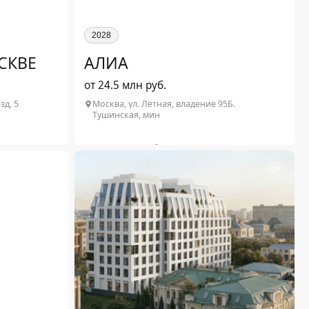
2028
СКВЕ
АЛИА
от 24.5 млн руб.
зд, 5
Москва, ул. Лётная, владение 95Б.
Тушинская, мин
2
от 29.7 млн ₽
1-комн. от 34.8 м
от 24.5 млн ₽
2
от 36 млн ₽
3-комн. от 148.2 м
от 46.4 млн ₽
от 51.7 млн ₽
Подробнее о проекте