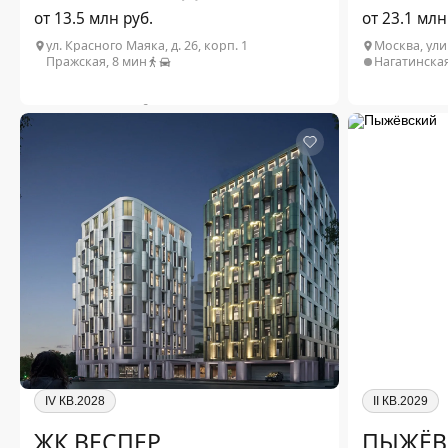
от 13.5 млн руб.
от 23.1 млн
ул. Красного Маяка, д. 26, корп. 1
Москва, ули
Пражская, 8 мин
Нагатинская
2
1-комн. от 21.42 м
от 13.5 млн ₽
1-комн. от 29.
2
2-комн. от 68.52 м
от 39.2 млн ₽
2-комн. от 53
2
3-комн. от 88.02 м
от 41 млн ₽
3-комн. от 65.
Подробнее о проекте
Подр
IV КВ.2028
II КВ.2029
ЖК ВЕСПЕР
ПЫЖЁВ