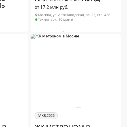
Я»
от 17.2 млн руб.
Москва, ул. Автозаводская, вл. 23, стр. 438
Технопарк, 10 мин
2
Студия от 24.4 м
от 17.2 млн ₽
2
1-комн. от 38.8 м
от 22.9 млн ₽
от 86.2 млн ₽
2
2-комн. от 63.2 м
от 30.4 млн ₽
от 19.6 млн ₽
2
3-комн. от 79.9 м
от 36.6 млн ₽
от 25.2 млн ₽
от 34.4 млн ₽
от 47.9 млн ₽
от 99.4 млн ₽
Подробнее о проекте
IV КВ.2026