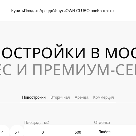
Купить
Продать
Аренда
Услуги
OWN CLUB
О нас
Контакты
ОСТРОЙКИ В МО
ЕС И ПРЕМИУМ-СЕ
Новостройки
Вторичная
Аренда
Коммерция
Площадь, м2
Отделка
4
5 +
Любая