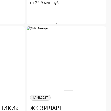
от 29.9 млн руб.
1
2
от 106.5 млн ₽
1-комн. от 40.7 м
от 29.9 млн ₽
2
от 117 млн ₽
2-комн. от 66.4 м
от 37.5 млн ₽
2
от 128.5 млн ₽
3-комн. от 89.3 м
от 52.5 млн ₽
2
4-комн. от 118.3 м
от 69.4 млн ₽
Подробнее о проекте
IV КВ.2027
ЬНИКИ»
ЖК ЗИЛАРТ