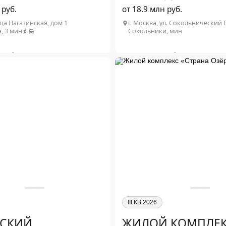
 руб.
от 18.9 млн руб.
ца Нагатинская, дом 1
, 3 мин
Сокольники, мин
2
2
48 м
от 23.1 млн ₽
1-комн. от 38.7 м
2
2
 м
от 24 млн ₽
2-комн. от 61 м
2
77 м
от 45.7 млн ₽
обнее о проекте
Подробнее о проекте
III КВ.2026
СКИЙ
ЖИЛОЙ КОМПЛЕ