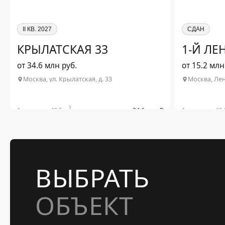
II КВ. 2027
СДАН
КРЫЛАТСКАЯ 33
1-Й Л
от 34.6 млн руб.
от 15.2 млн
Москва, ул. Крылатская, д. 33
Москва, Лен
2
1-комн. от 48.5 м
от 34.6 млн ₽
1-комн. от 42.
2
2-комн. от 42.2 м
от 44.5 млн ₽
2-комн. от 53.
2
3-комн. от 64.4 м
от 59.2 млн ₽
3-комн. от 76.
4-комн. от 109
Подробнее о проекте
Подр
ВЫБРАТЬ
ОБЪЕКТ