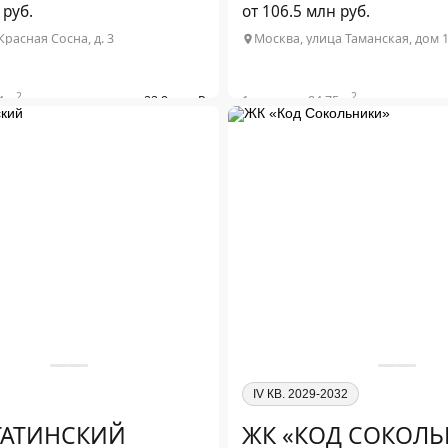
 руб.
от 106.5 млн руб.
Красная Сосна, д. 3
Москва, улица Таманская, дом 
2
2
4 м
от 22.9 млн ₽
1-комн. от 84.75 м
2
2-комн. от 914 м
2
3-комн. от 1031 м
обнее о проекте
Подробнее о проекте
IV КВ. 2029-2032
ГАТИНСКИЙ
ЖК «КОД СОКОЛ