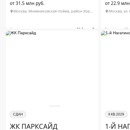
от 31.5 млн руб.
от 22.9 млн
Москва, Мневниковская пойма, район Хорошёво‑Мнёвники
Москва, ул. 
1-комн.
от 31.5 млн ₽
2-комн. от 65.
2
2-комн. от 73.6 м
от 47.3 млн ₽
2
3-комн. от 65 м
от 42 млн ₽
Подробнее о проекте
Подр
СДАН
II КВ.2029
ЖК ПАРКСАЙД
1-Й НА