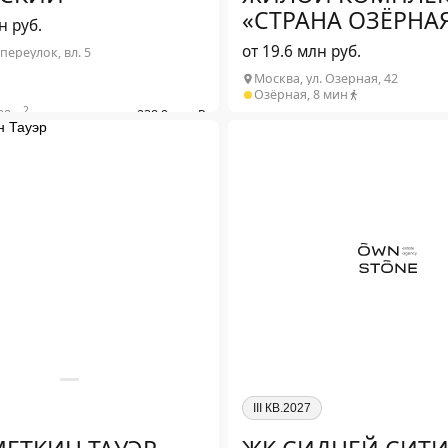
«СТРАНА ОЗЁРНА
н руб.
от 19.6 млн руб.
ереулок, вл. 5
Москва, ул. Озерная, 42
Озёрная, 8 мин
2
39 м
от 238.9 млн ₽
2
9 м
от 476.1 млн ₽
2
2
3 м
от 750.1 млн ₽
Студия от 141.4 м
2
1-комн. от 23.6 м
2
2-комн. от 37.8 м
2
3-комн. от 55.7 м
2
4-комн. от 73.2 м
2
обнее о проекте
5+ комн. от 152.2 м
Подробнее о проекте
III КВ.2027