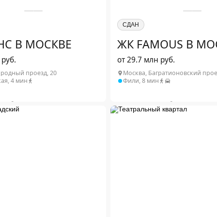
СДАН
НС В МОСКВЕ
ЖК FAMOUS В МО
 руб.
от 29.7 млн руб.
ородный проезд, 20
Москва, Багратионовский прое
ая, 4 мин
Фили, 8 мин
2
2
04 м
от 17.2 млн ₽
1-комн. от 42.87 м
2
2
12 м
от 30.4 млн ₽
2-комн. от 61.3 м
2
2
04 м
от 37.1 млн ₽
3-комн. от 82.36 м
2
.2 м
от 54.3 млн ₽
обнее о проекте
Подробнее о проекте