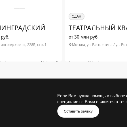
СДАН
ЕНИНГРАДСКИЙ
ТЕАТРАЛЬНЫЙ КВ
 руб.
от 30 млн руб.
инградское ш., 228Б, стр. 1
2
2
1 м
от 15.2 млн ₽
1-комн. от 41.6 м
2
2
2 м
от 18.6 млн ₽
3-комн. от 77.1 м
2
1 м
от 21 млн ₽
2
.9 м
от 24.8 млн ₽
обнее о проекте
Подробнее о проекте
Если Вам нужна помощь в выборе о
специалист с Вами свяжется в теч
Оставить заявку